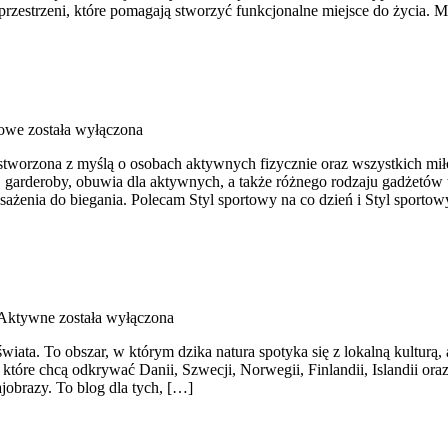
rzestrzeni, które pomagają stworzyć funkcjonalne miejsce do życia. M
towe
została wyłączona
stworzona z myślą o osobach aktywnych fizycznie oraz wszystkich mił
garderoby, obuwia dla aktywnych, a także różnego rodzaju gadżetów 
enia do biegania. Polecam Styl sportowy na co dzień i Styl sportowy
 Aktywne
została wyłączona
świata. To obszar, w którym dzika natura spotyka się z lokalną kultu
które chcą odkrywać Danii, Szwecji, Norwegii, Finlandii, Islandii ora
jobrazy. To blog dla tych, […]