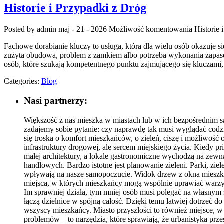
Historie i Przypadki z Dróg
Posted by admin
maj - 21 - 2026
Możliwość komentowania
Historie 
Fachowe dorabianie kluczy to usługa, która dla wielu osób okazuje
zużyta obudowa, problem z zamkiem albo potrzeba wykonania zapasow
osób, które szukają kompetentnego punktu zajmującego się klucza
Categories:
Blog
Nasi partnerzy:
Większość z nas mieszka w miastach lub w ich bezpośrednim są
zadajemy sobie pytanie: czy naprawdę tak musi wyglądać codzi
się troska o komfort mieszkańców, o zieleń, ciszę i możliwość
infrastruktury drogowej, ale sercem miejskiego życia. Kiedy pri
małej architektury, a lokale gastronomiczne wychodzą na zewną
handlowych. Bardzo istotne jest planowanie zieleni. Parki, zie
wpływają na nasze samopoczucie. Widok drzew z okna mieszkania
miejsca, w których mieszkańcy mogą wspólnie uprawiać warzywa
Im sprawniej działa, tym mniej osób musi polegać na własnym 
łączą dzielnice w spójną całość. Dzięki temu łatwiej dotrzeć 
wszyscy mieszkańcy. Miasto przyszłości to również miejsce, w
problemów – to narzędzia, które sprawiają, że urbanistyka prze