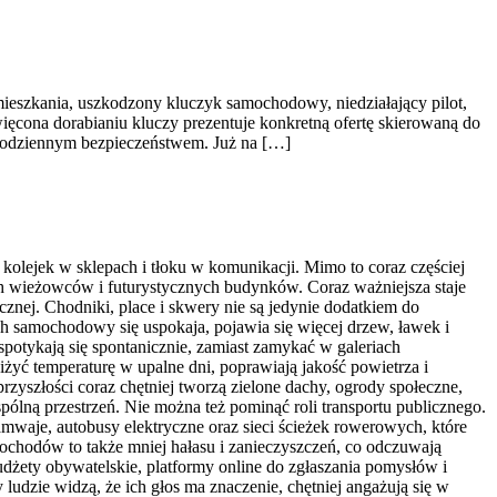
ieszkania, uszkodzony kluczyk samochodowy, niedziałający pilot,
ęcona dorabianiu kluczy prezentuje konkretną ofertę skierowaną do
codziennym bezpieczeństwem. Już na […]
kolejek w sklepach i tłoku w komunikacji. Mimo to coraz częściej
ich wieżowców i futurystycznych budynków. Coraz ważniejsza staje
cznej. Chodniki, place i skwery nie są jedynie dodatkiem do
ruch samochodowy się uspokaja, pojawia się więcej drzew, ławek i
spotykają się spontanicznie, zamiast zamykać w galeriach
niżyć temperaturę w upalne dni, poprawiają jakość powietrza i
zyszłości coraz chętniej tworzą zielone dachy, ogrody społeczne,
ólną przestrzeń. Nie można też pominąć roli transportu publicznego.
mwaje, autobusy elektryczne oraz sieci ścieżek rowerowych, które
amochodów to także mniej hałasu i zanieczyszczeń, co odczuwają
dżety obywatelskie, platformy online do zgłaszania pomysłów i
 ludzie widzą, że ich głos ma znaczenie, chętniej angażują się w