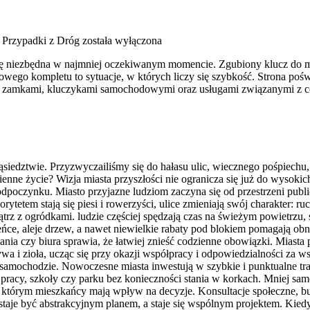
i Przypadki z Dróg
została wyłączona
 się niezbędna w najmniej oczekiwanym momencie. Zgubiony klucz do m
ego kompletu to sytuacje, w których liczy się szybkość. Strona poświ
mi, zamkami, kluczykami samochodowymi oraz usługami związanymi z 
siedztwie. Przyzwyczailiśmy się do hałasu ulic, wiecznego pośpiechu, 
enne życie? Wizja miasta przyszłości nie ogranicza się już do wysok
 odpoczynku. Miasto przyjazne ludziom zaczyna się od przestrzeni publi
orytetem stają się piesi i rowerzyści, ulice zmieniają swój charakter: 
trz z ogródkami. ludzie częściej spędzają czas na świeżym powietrzu, 
leńce, aleje drzew, a nawet niewielkie rabaty pod blokiem pomagają ob
 czy biura sprawia, że łatwiej znieść codzienne obowiązki. Miasta pr
 i zioła, ucząc się przy okazji współpracy i odpowiedzialności za wsp
samochodzie. Nowoczesne miasta inwestują w szybkie i punktualne tra
do pracy, szkoły czy parku bez konieczności stania w korkach. Mniej s
 którym mieszkańcy mają wpływ na decyzje. Konsultacje społeczne, bu
staje być abstrakcyjnym planem, a staje się wspólnym projektem. Kiedy