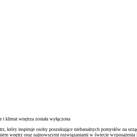
e i klimat wnętrza
została wyłączona
z, który inspiruje osoby poszukujące niebanalnych pomysłów na urządz
niem wnętrz oraz najnowszymi rozwiązaniami w świecie wyposażenia i 