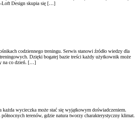
-Loft Design skupia się […]
ośnikach codziennego treningu. Serwis stanowi źródło wiedzy dla
treningowych. Dzięki bogatej bazie treści każdy użytkownik może
 na co dzień. […]
rą, a każda wycieczka może stać się wyjątkowym doświadczeniem.
z północnych terenów, gdzie natura tworzy charakterystyczny klimat.