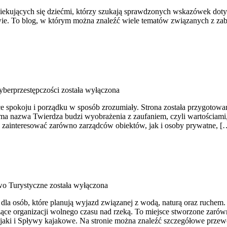
piekujących się dziećmi, którzy szukają sprawdzonych wskazówek dot
twie. To blog, w którym można znaleźć wiele tematów związanych z za
yberprzestępczości
została wyłączona
e spokoju i porządku w sposób zrozumiały. Strona została przygotowana
ama nazwa Twierdza budzi wyobrażenia z zaufaniem, czyli wartościami
że zainteresować zarówno zarządców obiektów, jak i osoby prywatne, [
wo Turystyczne
została wyłączona
 osób, które planują wyjazd związanej z wodą, naturą oraz ruchem. 
e organizacji wolnego czasu nad rzeką. To miejsce stworzone zarówn
jaki i Spływy kajakowe. Na stronie można znaleźć szczegółowe przew