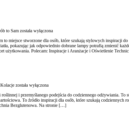
ób to Sam
została wyłączona
to miejsce stworzone dla osób, które szukają stylowych inspiracji do
ła, pokazując jak odpowiednio dobrane lampy potrafią zmienić każde wn
rt użytkowania. Polecam: Inspiracje i Aranżacje i Oświetlenie Techni
 Kolacje
została wyłączona
 roślinnej i przemyślanego podejścia do codziennego odżywiania. To st
rtościowa. To źródło inspiracji dla osób, które szukają codziennych r
uchnia Bezglutenowa. Na stronie […]