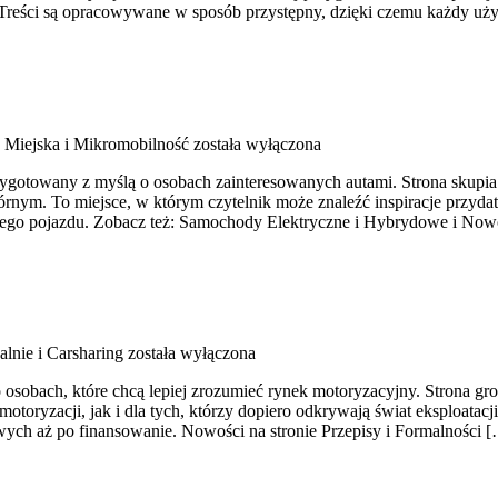
ch. Treści są opracowywane w sposób przystępny, dzięki czemu każdy 
 Miejska i Mikromobilność
została wyłączona
zygotowany z myślą o osobach zainteresowanych autami. Strona skupi
ym. To miejsce, w którym czytelnik może znaleźć inspiracje przydat
znego pojazdu. Zobacz też: Samochody Elektryczne i Hybrydowe i No
lnie i Carsharing
została wyłączona
osobach, które chcą lepiej zrozumieć rynek motoryzacyjny. Strona g
oryzacji, jak i dla tych, którzy dopiero odkrywają świat eksploatac
ych aż po finansowanie. Nowości na stronie Przepisy i Formalności 