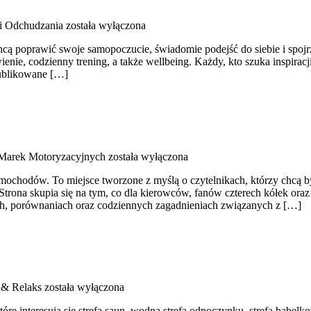
i Odchudzania
została wyłączona
 chcą poprawić swoje samopoczucie, świadomie podejść do siebie i spoj
, codzienny trening, a także wellbeing. Każdy, kto szuka inspiracji, a
publikowane […]
 Marek Motoryzacyjnych
została wyłączona
samochodów. To miejsce tworzone z myślą o czytelnikach, którzy chcą
 Strona skupia się na tym, co dla kierowców, fanów czterech kółek or
tach, porównaniach oraz codziennych zagadnieniach związanych z […]
e & Relaks
została wyłączona
które interesują się strefą saun, wodną strefą odpoczynku, strefą bąb