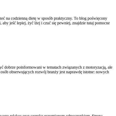
rzeć na codzienną dietę w sposób praktyczny. To blog poświęcony
by jeść lepiej, żyć lżej i czuć się pewniej, znajdzie tutaj pomocne
 być dobrze poinformowani w tematach związanych z motoryzacją, ale
az osób obserwujących rozwój branży jest naprawdę istotne: nowych
elkowego relaksu oraz szeroko rozumianym odpoczynkiem. Strona