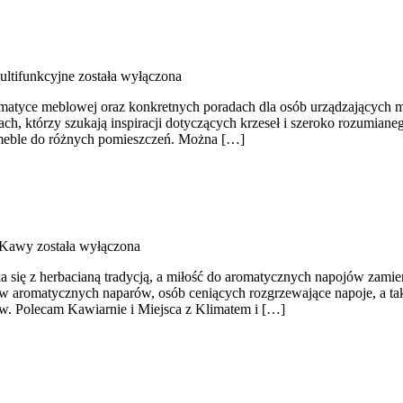
ltifunkcyjne
została wyłączona
tematyce meblowej oraz konkretnych poradach dla osób urządzających mie
ch, którzy szukają inspiracji dotyczących krzeseł i szeroko rozumian
ć meble do różnych pomieszczeń. Można […]
 Kawy
została wyłączona
ka się z herbacianą tradycją, a miłość do aromatycznych napojów zamie
tów aromatycznych naparów, osób ceniących rozgrzewające napoje, a tak
w. Polecam Kawiarnie i Miejsca z Klimatem i […]