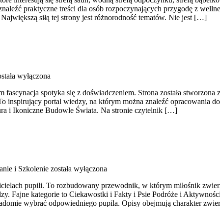
leźć praktyczne treści dla osób rozpoczynających przygodę z wellnes
jwiększą siłą tej strony jest różnorodność tematów. Nie jest […]
stała wyłączona
m fascynacja spotyka się z doświadczeniem. Strona została stworzona z 
o inspirujący portal wiedzy, na którym można znaleźć opracowania doty
ra i Ikoniczne Budowle Świata. Na stronie czytelnik […]
ie i Szkolenie
została wyłączona
cicielach pupili. To rozbudowany przewodnik, w którym miłośnik zwierzą
y. Fajne kategorie to Ciekawostki i Fakty i Psie Podróże i Aktywnośc
omie wybrać odpowiedniego pupila. Opisy obejmują charakter zwier