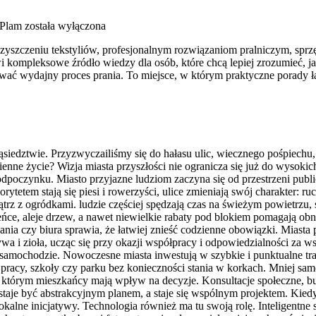
 Plam
została wyłączona
czyszczeniu tekstyliów, profesjonalnym rozwiązaniom pralniczym, spr
ompleksowe źródło wiedzy dla osób, które chcą lepiej zrozumieć, jak 
ować wydajny proces prania. To miejsce, w którym praktyczne porady łąc
siedztwie. Przyzwyczailiśmy się do hałasu ulic, wiecznego pośpiechu, 
enne życie? Wizja miasta przyszłości nie ogranicza się już do wysok
 odpoczynku. Miasto przyjazne ludziom zaczyna się od przestrzeni publi
orytetem stają się piesi i rowerzyści, ulice zmieniają swój charakter: 
trz z ogródkami. ludzie częściej spędzają czas na świeżym powietrzu, 
leńce, aleje drzew, a nawet niewielkie rabaty pod blokiem pomagają ob
 czy biura sprawia, że łatwiej znieść codzienne obowiązki. Miasta pr
 i zioła, ucząc się przy okazji współpracy i odpowiedzialności za wsp
samochodzie. Nowoczesne miasta inwestują w szybkie i punktualne tra
do pracy, szkoły czy parku bez konieczności stania w korkach. Mniej s
 którym mieszkańcy mają wpływ na decyzje. Konsultacje społeczne, bu
staje być abstrakcyjnym planem, a staje się wspólnym projektem. Kiedy
lokalne inicjatywy. Technologia również ma tu swoją rolę. Inteligentn