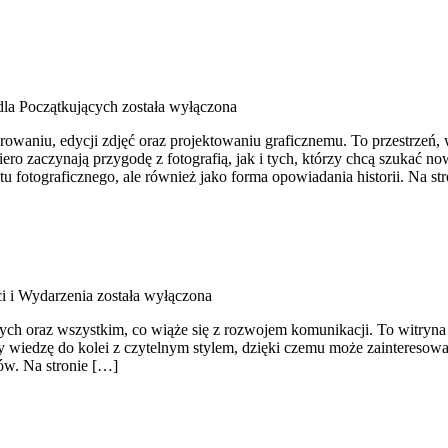
dla Początkujących
została wyłączona
aniu, edycji zdjęć oraz projektowaniu graficznemu. To przestrzeń, w 
 zaczynają przygodę z fotografią, jak i tych, którzy chcą szukać nowy
ętu fotograficznego, ale również jako forma opowiadania historii. Na st
i i Wydarzenia
została wyłączona
ch oraz wszystkim, co wiąże się z rozwojem komunikacji. To witryna t
y wiedzę do kolei z czytelnym stylem, dzięki czemu może zainteresow
ów. Na stronie […]