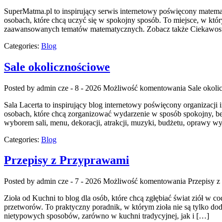
SuperMatma.pl to inspirujący serwis internetowy poświęcony matemat
osobach, które chcą uczyć się w spokojny sposób. To miejsce, w kt
zaawansowanych tematów matematycznych. Zobacz także Ciekawostki
Categories:
Blog
Sale okolicznościowe
Posted by admin
cze - 8 - 2026
Możliwość komentowania
Sale okoli
Sala Lacerta to inspirujący blog internetowy poświęcony organizacj
osobach, które chcą zorganizować wydarzenie w sposób spokojny, be
wyborem sali, menu, dekoracji, atrakcji, muzyki, budżetu, oprawy wy
Categories:
Blog
Przepisy z Przyprawami
Posted by admin
cze - 7 - 2026
Możliwość komentowania
Przepisy 
Zioła od Kuchni to blog dla osób, które chcą zgłębiać świat ziół w
przetworów. To praktyczny poradnik, w którym zioła nie są tylko do
nietypowych sposobów, zarówno w kuchni tradycyjnej, jak i […]