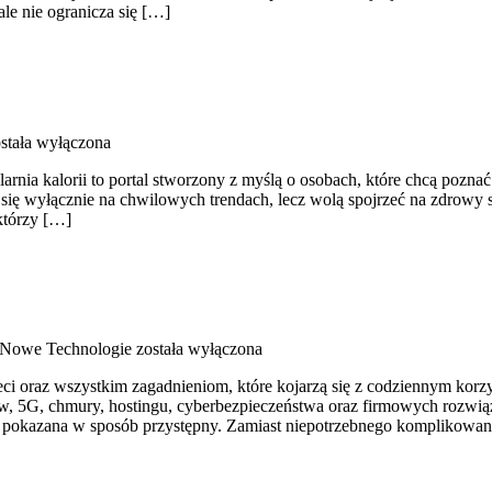
le nie ogranicza się […]
stała wyłączona
larnia kalorii to portal stworzony z myślą o osobach, które chcą poznać
ć się wyłącznie na chwilowych trendach, lecz wolą spojrzeć na zdrowy st
którzy […]
i Nowe Technologie
została wyłączona
i oraz wszystkim zagadnieniom, które kojarzą się z codziennym korzy
w, 5G, chmury, hostingu, cyberbezpieczeństwa oraz firmowych rozwią
je pokazana w sposób przystępny. Zamiast niepotrzebnego komplikowani