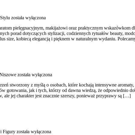
Stylu
została wyłączona
aratom pielęgnacyjnym, makijażowi oraz praktycznym wskazówkom dla o
ępnych porad dotyczących stylizacji, codziennych rytuałów beauty, mo
ą plus size, kobiecą elegancją i pięknem w naturalnym wydaniu. Polec
 Niszowe
została wyłączona
strzeń stworzony z myślą o osobach, które kochają intensywne aromaty, 
ów gotowania, jak i tych, którzy od dawna wiedzą, że odpowiednio dob
, ale jej charakter jest znacznie szerszy, ponieważ przyprawy są […]
i Figury
została wyłączona