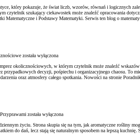
yce, który pokazuje, że świat liczb, wzorów, równań i logicznych zale
órym czytelnik szukający ciekawostek może znaleźć opracowania dotyc
 Matematyczne i Podstawy Matematyki. Serwis ten blog o matematyce
cznościowe
została wyłączona
i imprez okolicznościowych, w którym czytelnik może znaleźć wskazówk
z przypadkowych decyzji, pośpiechu i organizacyjnego chaosu. To mie
darzenia oraz atmosfery całego spotkania. Nowości na stronie Poradni
z Przyprawami
została wyłączona
 codziennym życiu. Strona skupia się na tym, jak aromatyczne rośliny
datkiem do dań, lecz stają się naturalnym sposobem na lepszą kuchni