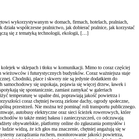
zętowi wykorzystywanym w domach, firmach, hotelach, pralniach,
działa współczesne pralnictwo, jak dobierać pralnice, jak korzystać
zą się z tematyką technologii, ekologii, […]
kolejek w sklepach i tłoku w komunikacji. Mimo to coraz częściej
ich wieżowców i futurystycznych budynków. Coraz ważniejsza staje
cznej. Chodniki, place i skwery nie są jedynie dodatkiem do
ruch samochodowy się uspokaja, pojawia się więcej drzew, ławek i
spotykają się spontanicznie, zamiast zamykać w galeriach
niżyć temperaturę w upalne dni, poprawiają jakość powietrza i
zyszłości coraz chętniej tworzą zielone dachy, ogrody społeczne,
ólną przestrzeń. Nie można też pominąć roli transportu publicznego.
mwaje, autobusy elektryczne oraz sieci ścieżek rowerowych, które
amochodów to także mniej hałasu i zanieczyszczeń, co odczuwają
dżety obywatelskie, platformy online do zgłaszania pomysłów i
 ludzie widzą, że ich głos ma znaczenie, chętniej angażują się w
e systemy zarządzania ruchem, monitorowanie jakości powietrza,