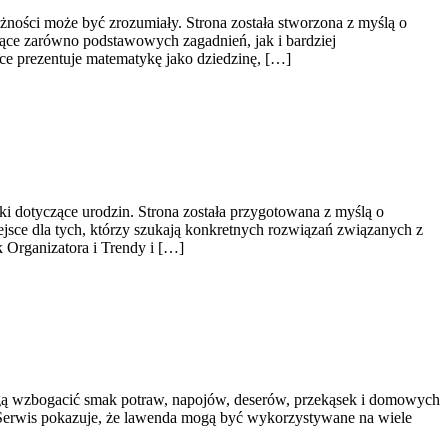
żności może być zrozumiały. Strona została stworzona z myślą o
zące zarówno podstawowych zagadnień, jak i bardziej
 prezentuje matematykę jako dziedzinę, […]
i dotyczące urodzin. Strona została przygotowana z myślą o
jsce dla tych, którzy szukają konkretnych rozwiązań związanych z
k Organizatora i Trendy i […]
 mogą wzbogacić smak potraw, napojów, deserów, przekąsek i domowych
ę. Serwis pokazuje, że lawenda mogą być wykorzystywane na wiele