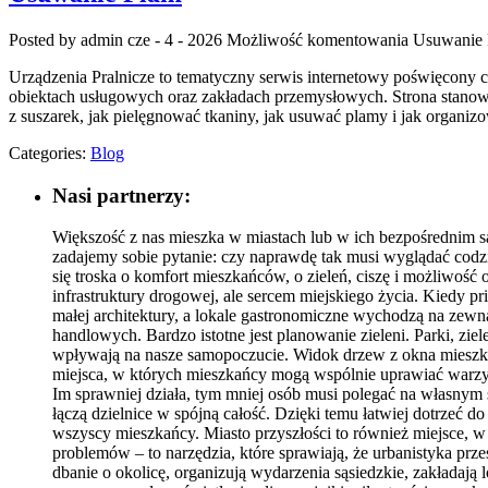
Posted by admin
cze - 4 - 2026
Możliwość komentowania
Usuwanie
Urządzenia Pralnicze to tematyczny serwis internetowy poświęcony 
obiektach usługowych oraz zakładach przemysłowych. Strona stanowi k
z suszarek, jak pielęgnować tkaniny, jak usuwać plamy i jak organiz
Categories:
Blog
Nasi partnerzy:
Większość z nas mieszka w miastach lub w ich bezpośrednim są
zadajemy sobie pytanie: czy naprawdę tak musi wyglądać codzi
się troska o komfort mieszkańców, o zieleń, ciszę i możliwość
infrastruktury drogowej, ale sercem miejskiego życia. Kiedy pri
małej architektury, a lokale gastronomiczne wychodzą na zewną
handlowych. Bardzo istotne jest planowanie zieleni. Parki, zie
wpływają na nasze samopoczucie. Widok drzew z okna mieszkania
miejsca, w których mieszkańcy mogą wspólnie uprawiać warzywa
Im sprawniej działa, tym mniej osób musi polegać na własnym 
łączą dzielnice w spójną całość. Dzięki temu łatwiej dotrzeć 
wszyscy mieszkańcy. Miasto przyszłości to również miejsce, w
problemów – to narzędzia, które sprawiają, że urbanistyka prze
dbanie o okolicę, organizują wydarzenia sąsiedzkie, zakładają 